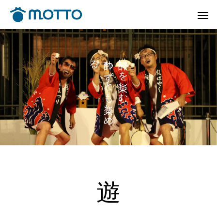
る
わ
い
ず
を
と
し
も
む
し
め
遊