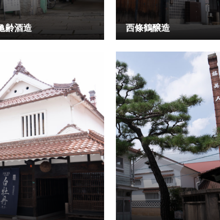
亀齢酒造
西條鶴醸造