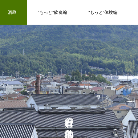
酒蔵
”もっと”飲食編
”もっと”体験編
の