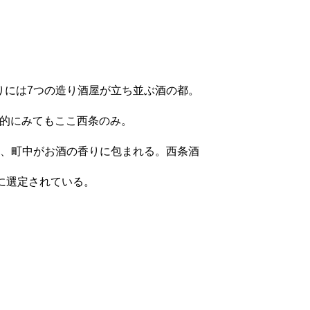
りには7つの造り酒屋が立ち並ぶ酒の都。
国的にみてもここ西条のみ。
、町中がお酒の香りに包まれる。西条酒
に選定されている。